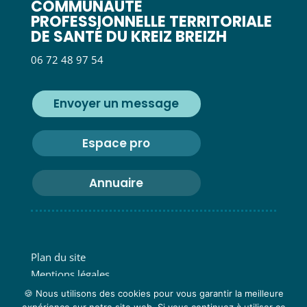
COMMUNAUTÉ
PROFESSIONNELLE TERRITORIALE
DE SANTÉ DU KREIZ BREIZH
06 72 48 97 54
Envoyer un message
Espace pro
Annuaire
Plan du site
Mentions légales
Confidentialité
🍪 Nous utilisons des cookies pour vous garantir la meilleure