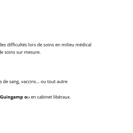
es difficultés lors de soins en milieu médical
de soins sur mesure
.
es de sang, vaccins… ou tout autre
r
Guingamp o
u en cabinet libéraux.