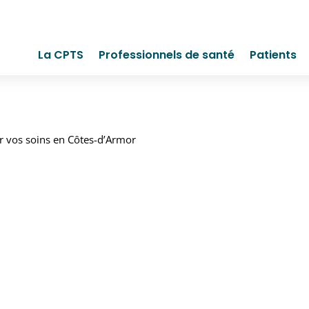
La CPTS
Professionnels de santé
Patients
er vos soins en Côtes-d’Armor
22 : FACILITER VOS
MOR