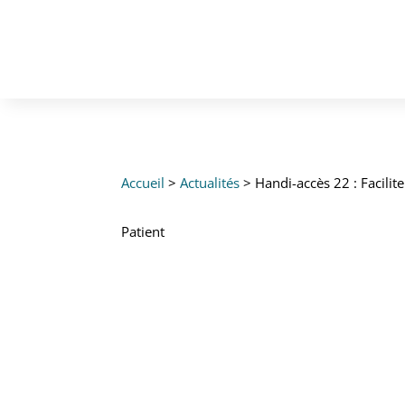
Accueil
>
Actualités
> Handi-accès 22 : Facilit
Patient
HANDI-ACCÈS 
CÔTES-D’AR