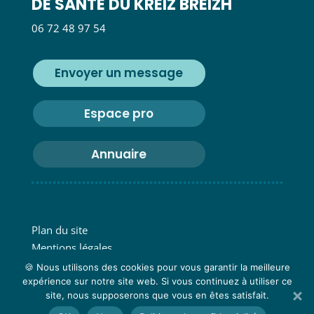
DE SANTÉ DU KREIZ BREIZH
06 72 48 97 54
Envoyer un message
Espace pro
Annuaire
Plan du site
Mentions légales
Confidentialité
🍪 Nous utilisons des cookies pour vous garantir la meilleure
expérience sur notre site web. Si vous continuez à utiliser ce
Fait avec ♡ en Bretagne par
Breizh tandem
site, nous supposerons que vous en êtes satisfait.