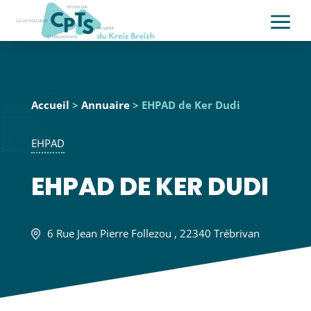
a
Accueil
>
Annuaire
> EHPAD de Ker Dudi
EHPAD
EHPAD DE KER DUDI
6 Rue Jean Pierre Follezou , 22340 Trébrivan