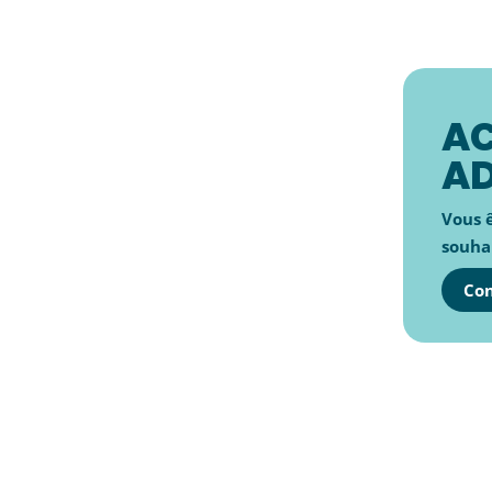
A
A
Vous ê
souhai
Con