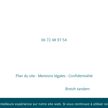
COMMUNAUTÉ
PROFESSIONNELLE
TERRITORIALE DE SANTÉ DU
KREIZ BREIZH
06 72 48 97 54
Plan du site ·
Mentions légales
·
Confidentialité
Fait avec ♡ en Bretagne par
Breizh tandem
 meilleure expérience sur notre site web. Si vous continuez à utiliser c