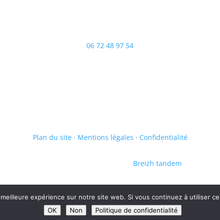
Communauté professionnelle
territoriale de santé du Kreiz
Breizh
06 72 48 97 54
Plan du site ·
Mentions légales
·
Confidentialité
Fait avec ♡ en Bretagne par
Breizh tandem
 meilleure expérience sur notre site web. Si vous continuez à utiliser c
OK
Non
Politique de confidentialité