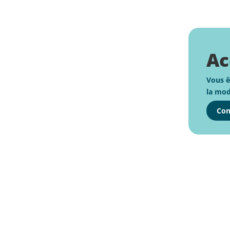
Ac
Vous ê
la mod
Con